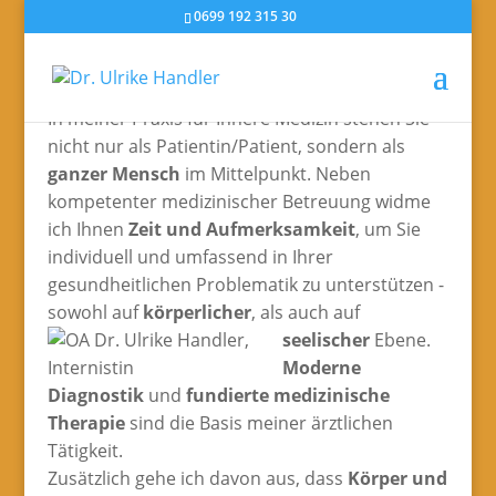
0699 192 315 30
In meiner Praxis für Innere Medizin stehen Sie
nicht nur als Patientin/­Patient, sondern als
ganzer Mensch
im Mittelpunkt. Neben
kompetenter medizinischer Betreuung widme
ich Ihnen
Zeit und Aufmerksamkeit
, um Sie
individuell und umfassend in Ihrer
gesundheitlichen Problematik zu unterstützen -
sowohl auf
körperlicher
, als auch auf
seelischer
Ebene.
Moderne
Diagnostik
und
fundierte medizinische
Therapie
sind die Basis meiner ärztlichen
Tätigkeit.
Zusätzlich gehe ich davon aus, dass
Körper und