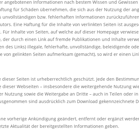
hier angebotenen Informationen nach bestem Wissen und Gewissen v
 Haftung für Schäden übernehmen, die sich aus der Nutzung der a
s unvollständigen bzw. fehlerhaften Informationen zurückzuführe
rs. Eine Haftung für die Inhalte von verlinkten Seiten ist ausges
t. Für Inhalte von Seiten, auf welche auf dieser Homepage verwiesen
 der durch einen Link auf fremde Publikationen und Inhalte verweis
des Links) illegale, fehlerhafte, unvollständige, beleidigende od
lte von gelinkten Seiten aufmerksam (gemacht), so wird er einen Lin
xte dieser Seiten ist urheberrechtlich geschützt. Jede den Bestim
 dieser Webseiten – insbesondere die weitergehende Nutzung wie 
er Nutzung sowie die Weitergabe an Dritte – auch in Teilen oder i
 ausgenommen sind ausdrücklich zum Download gekennzeichnete D
ne vorherige Ankündigung geändert, entfernt oder ergänzt werden.
letzte Aktualität der bereitgestellten Informationen geben.